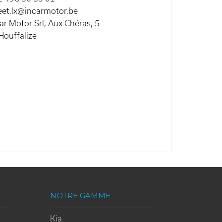
leet.lx@incarmotor.be
ar Motor Srl, Aux Chéras, 5
Houffalize
NOTRE GAMME
Kia