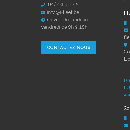
04/236.03.45
PAGE
info@i-fleet.be
Fl
Ouvert du lundi au
vendredi de 9h à 18h
fl
CONTACTEZ-NOUS
Co
Li
PR
L
AR
S