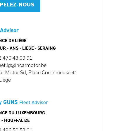
PELEZ-NOUS
 Advisor
NCE DE LIÈGE
R - ANS - LIÈGE - SERAING
2 470 43 09 91
leet.lg@incarmotor.be
ar Motor Srl, Place Coronmeuse 41
Liège
y GUNS
Fleet Advisor
NCE DU LUXEMBOURG
 - HOUFFALIZE
2 496 50 53 01