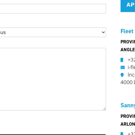
AP
Fleet
PROVI
ANGLEU
+3
i-f
Inc
4000 
Sann
PROVI
ARLON
+3