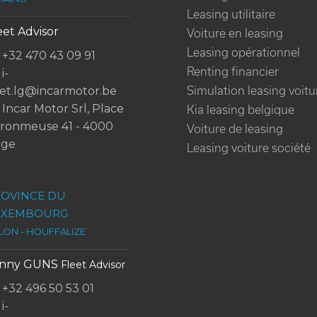
Leasing utilitaire
eet Advisor
Voiture en leasing
Leasing opérationnel
+32 470 43 09 91
Renting financier
i-
eet.lg@incarmotor.be
Simulation leasing voitu
Incar Motor Srl, Place
Kia leasing belgique
ronmeuse 41 - 4000
Voiture de leasing
ège
Leasing voiture société
OVINCE DU
UXEMBOURG
LON - HOUFFALIZE
anny GUNS
Fleet Advisor
+32 496 50 53 01
i-