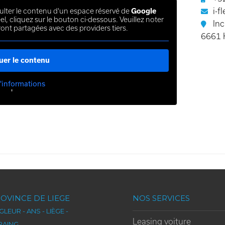
i-f
ulter le contenu d'un espace réservé de
Google
l, cliquez sur le bouton ci-dessous. Veuillez noter
Inc
ont partagées avec des providers tiers.
6661 
uer le contenu
'informations
'
OVINCE DE LIEGE
NOS SERVICES
LEUR - ANS - LIÈGE -
Leasing voiture
RAING