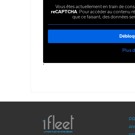
Vous êtes actuellement en train de cons
reCAPTCHA
. Pour accéder au contenu rée
que ce faisant, des données ser
Débloq
Plus d
'
PIED
PR
ANG
DE
SE