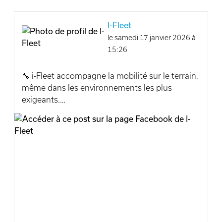
I-Fleet
le samedi 17 janvier 2026 à
15:26
🔧 i-Fleet accompagne la mobilité sur le terrain,
même dans les environnements les plus
exigeants.
Nous sommes fiers d’avoir assuré la fourniture
d’un #D-Truck Aixam à la société Legros
Démolition , basée à #Seraing.
Aujourd’hui, la gestion de la mobilité en
entreprise ne se limite plus à un seul type de
véhicule. Elle repose sur la constitution d’un
panel cohérent de solutions, capable de
répondre précisément aux usages réels :