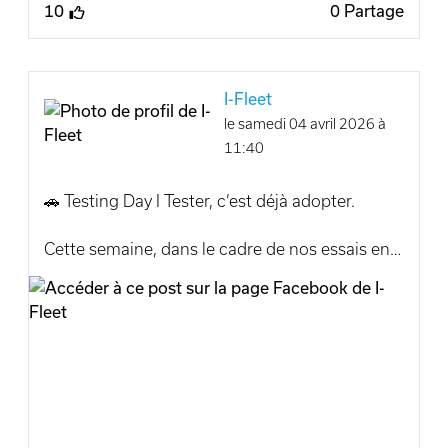
10
0 Partage
Chez i-Fleet, nous accompagnons les
entreprises avec des solutions fleet sur mesure,
performantes et tournées vers l’avenir.
I-Fleet
Bonne route à tous !
le samedi 04 avril 2026 à
✅www.i-fleet.be
11:40
Incar-Motor Kia Belux
🚗 Testing Day I Tester, c’est déjà adopter.
Cette semaine, dans le cadre de nos essais en
entreprise, nous mettons à l’honneur la société
Jérouville s.a. , qui découvre en exclusivité le
tout nouveau #KIA #PV5.
👉 Parce qu’un véhicule professionnel ne se
choisit pas sur papier…
il se vit sur le terrain, au quotidien.