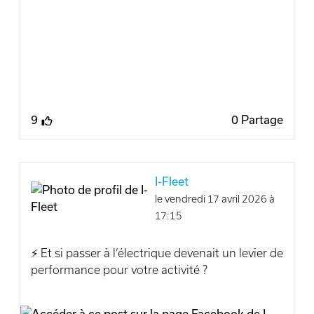
et l’engagement de nos équipes.
Merci pour la confiance accordée à Incar-
Motor !
Kia Incar-Motor Kia Belux
9
0 Partage
#KIA #EV9 #Fleet #MobilitéÉlectrique
#IncarMotor #Liège
I-Fleet
le vendredi 17 avril 2026 à
17:15
⚡️ Et si passer à l’électrique devenait un levier de
performance pour votre activité ?
Avec la nouvelle #Kia #EV2, i-fleet vous