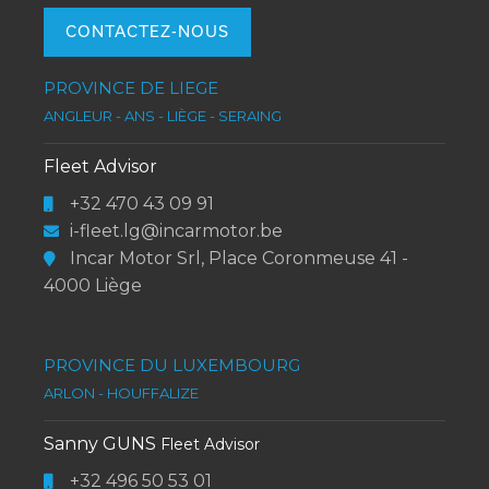
Incar-Motor Aixam Belgium Aixam Incar-Motor
CONTACTEZ-NOUS
PROVINCE DE LIEGE
ANGLEUR - ANS - LIÈGE - SERAING
Fleet Advisor
+32 470 43 09 91
i-fleet.lg@incarmotor.be
Incar Motor Srl, Place Coronmeuse 41 -
4000 Liège
PROVINCE DU LUXEMBOURG
ARLON - HOUFFALIZE
Sanny GUNS
Fleet Advisor
+32 496 50 53 01