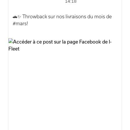
14:18
efficacement l’électrique dans votre flotte.
🚗✨ Throwback sur nos livraisons du mois de
✅ Disponible dès maintenant. Parlons
#mars!
ensemble de votre mobilité. professionnelle.
Chez i-Fleet, chaque livraison est bien plus
👉🏻 www.i-fleet.be
qu’une remise de clés : c’est le début d’une
nouvelle expérience de mobilité.
#KiaEV2 #MobilitéProfessionnelle
#FleetManagement #PME #Indépendants
🔹 Livraison d’un magnifique #Kia #EV9 à
#TransitionÉnergétique #iFleet
Monsieur Herla pour la société NRB
🔹 Toujours chez NRB, mise à disposition d’une
@incarmotor @kiabelux
dynamique #Kia #Stonic
🔹 Et enfin, livraison pour Sudinfo.be à notre
journaliste préféré Kévin Sauvage avec son
étonnante #Kia #EV3 ⚡
🙏 Merci à tous pour votre confiance.