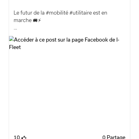
Marion et Maude.
Le futur de la #mobilité #utilitaire est en
✅www.i-fleet.be
marche 🚐⚡
Incar-Motor Kia Belux
Kia Incar-Motor Arlon a eu le plaisir de livrer un
tout nouveau #Kia #PV5 à la société IDELUX,
#Liege #LiegeoisDeLAnnee #KIA #EV2
un véhicule pensé pour répondre aux
#FierteLocale
exigences des professionnels d’aujourd’hui.
Avec le PV5, Kia propose une #solution
#innovante, 100% électrique, alliant
modularité, efficacité et technologies
embarquées, parfaitement adaptée aux usages
intensifs et aux besoins spécifiques des
entreprises.
Une livraison qui s’inscrit dans une dynamique
claire, repenser la #mobilité #professionnelle
de manière plus durable et plus performante.
10
0 Partage