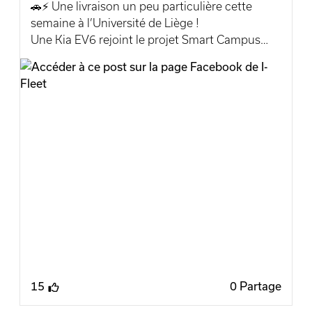
🚗⚡ Une livraison un peu particulière cette
semaine à l’Université de Liège !
Une Kia EV6 rejoint le projet Smart Campus
afin d’évaluer ses performances et de tester le
système de #recharge #bidirectionnelle, une
technologie clé proposée par Kia Worldwide .
Vous souhaitez, vous aussi, rouler en véhicule
électrique performant et à la pointe de la
technologie ?
👉 Contactez notre équipe i-Fleet : www.i-
fleet.be
Incar-Motor Kia Belux
15
0 Partage