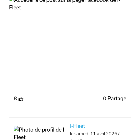
propose une solution de mobilité 100%
électrique, pensée pour les #indépendants,
#TPE et #PME.
Compacte, agile et parfaitement adaptée aux
trajets quotidiens, la EV2 combine :
✔️ un design moderne
✔️ des technologies utiles au quotidien
✔️ un coût d’utilisation maîtrisé
👉 Une réponse concrète aux enjeux actuels,
réduction des coûts, fiscalité avantageuse et
transition énergétique.
8
0 Partage
Passer à l’électrique n’est plus une contrainte,
mais une opportunité.
I-Fleet
🚗 Avec i-fleet, vous bénéficiez d’un
le samedi 11 avril 2026 à
accompagnement sur mesure pour intégrer