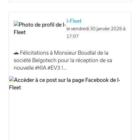
présence, et tout particulièrement :
Jérouville s.a.
Libra coating
I-Fleet
Pro Jardin
le vendredi 30 janvier 2026 à
Boxe Klepper
17:07
Merci à toutes et tous pour votre présence et
🚗 Félicitations à Monsieur Boudlal de la
pour la qualité des échanges.
société Belgotech pour la réception de sa
nouvelle #KIA #EV3 !
✅Informations: www.i-fleet.be
💡Belgotech est une entreprise belge
Incar-Motor Arlon Incar-Motor
spécialisée dans l’électricité industrielle,
Houffalize/Bastogne Incar-Motor I-Fleet
notamment l’étude, la fabrication et
l’intégration d’armoires électriques et solutions
automatisées pour le secteur industriel. Forte
d’une expertise multi-sectorielle, Belgotech est
reconnue pour la qualité de ses solutions sur
mesure et son service client d’excellence.