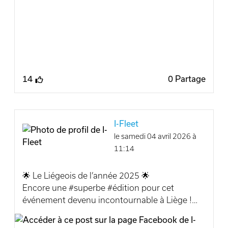
Avec i-Fleet by Incar-Motor , nous
accompagnons les entreprises vers des
solutions de #mobilité plus #efficaces, plus
#économiques et parfaitement #adaptées à
leurs réalités.
14
0 Partage
🤝 Un grand merci à Jérouville s.a. pour leur
confiance.
💡 Vous souhaitez tester vous aussi nos
I-Fleet
véhicules directement au sein de votre
le samedi 04 avril 2026 à
entreprise ?
11:14
Faites comme eux, passez à l’expérience :
www.i-fleet.be
🌟 Le Liégeois de l’année 2025 🌟
Encore une #superbe #édition pour cet
Kia Belux Incar-Motor Incar-Motor
événement devenu incontournable à Liège !
Houffalize/Bastogne Incar-Motor Arlon
👏 Félicitations à tous les gagnants :