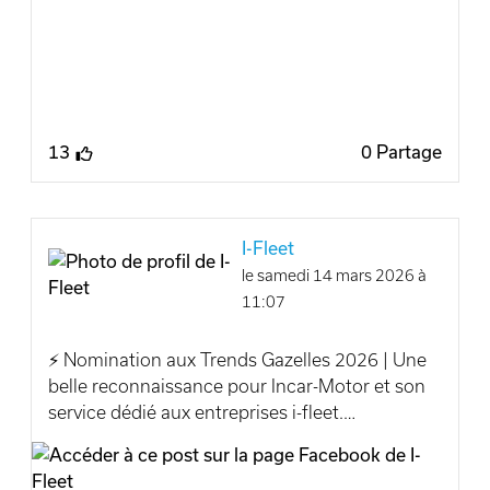
professionnelles.
Cette livraison illustre une tendance de fond,
des entreprises qui font le choix d’une mobilité
plus durable, sans compromis sur le confort ni
sur l’efficacité.
13
0 Partage
Merci à Ethias pour sa confiance 🤝
Et belle route à ces nouveaux véhicules !
I-Fleet
✅www.i-fleet.be
le samedi 14 mars 2026 à
11:07
Kia Belux Ethias Incar-Motor I-Fleet
⚡️ Nomination aux Trends Gazelles 2026 | Une
belle reconnaissance pour Incar-Motor et son
service dédié aux entreprises i-fleet.
Nous sommes fiers d’annoncer que Incar