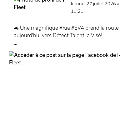
le lundi 27 juillet 2026 à
11:21
🚗 Une magnifique #Kia #EV4 prend la route
aujourd'hui vers Détect Talent, à Visé!
Un grand merci à Détect Talent pour la
confiance accordée à Incar-Motor Visé. Nous
sommes heureux d'avoir pu répondre à leurs
attentes grâce à un accompagnement
personnalisé, alliant réactivité, expertise et
qualité de service.
Chez Incar-Motor, nous accompagnons les
entreprises dans tous leurs projets de mobilité :
de la fourniture d'un véhicule à la gestion
complète de leur flotte automobile, avec des
solutions adaptées à chaque besoin.