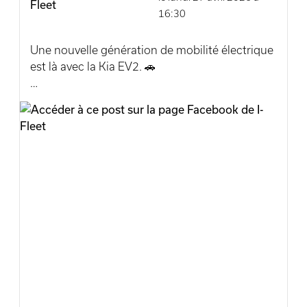
16:30
Une livraison remplie de positivité, de
confiance et de belles perspectives de
Une nouvelle génération de mobilité électrique
collaboration. Cela fait du bien ! 🙌
est là avec la Kia EV2. 🚗
Et last but not least…
Compacte et pensée pour la ville, elle offre une
Nous souhaitons à Eurofides un très heureux
prise en main intuitive, un confort adapté au
45ᵉ anniversaire et encore de nombreuses
quotidien et des technologies utiles pour
années de succès ! 🎉
simplifier chaque trajet. Un modèle qui
s’intègre facilement dans les usages de tous
#Kia #Partnership #Business #Collaboration
les jours.
#Eurofides #Incarmotor #Mobilité #Confiance
#Liège #Luxembourg
Une solution concrète pour celles et ceux qui
envisagent l’électrique autrement.
Prenez rendez-vous avec un de nos conseillers
pour la découvrir !