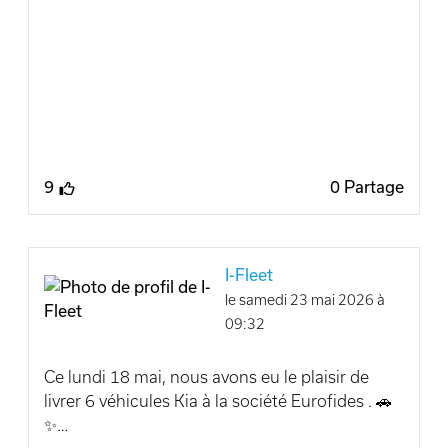
offre personnalisée adaptée à votre activité et à
vos besoins.
Contactez notre équipe pour découvrir la Kia
EV4 et demander votre offre personnalisée ! 🚗
#IFleet #fleet #mobilité #voiture #électrique
#Kia
9
0 Partage
I-Fleet
le samedi 23 mai 2026 à
09:32
Ce lundi 18 mai, nous avons eu le plaisir de
livrer 6 véhicules Kia à la société Eurofides . 🚗
✨