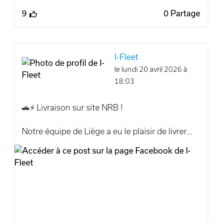
9
0 Partage
I-Fleet
le lundi 20 avril 2026 à
18:03
🚗⚡ Livraison sur site NRB !
Notre équipe de Liège a eu le plaisir de livrer
une magnifique #Kia #EV9 à Monsieur
Jacquemyns, directement sur le site de NRB.
Une livraison réalisée de main de maître par
Pascal 👏
Une belle vente fleet qui illustre le savoir-faire