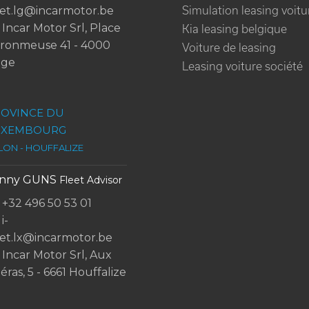
eet.lg@incarmotor.be
Simulation leasing voitu
Incar Motor Srl, Place
Kia leasing belgique
ronmeuse 41 - 4000
Voiture de leasing
ège
Leasing voiture société
OVINCE DU
UXEMBOURG
LON - HOUFFALIZE
anny GUNS
Fleet Advisor
+32 496 50 53 01
i-
eet.lx@incarmotor.be
Incar Motor Srl, Aux
éras, 5 - 6661 Houffalize