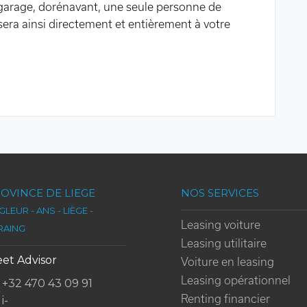
t-garage, dorénavant, une seule personne de
era ainsi directement et entièrement à votre
OVINCE DE LIEGE
NOS SERVICES
LEUR - ANS - LIÈGE -
Leasing voiture
RAING
Leasing utilitaire
eet Advisor
Voiture en leasing
Leasing opérationnel
+32 470 43 09 91
Renting financier
i-