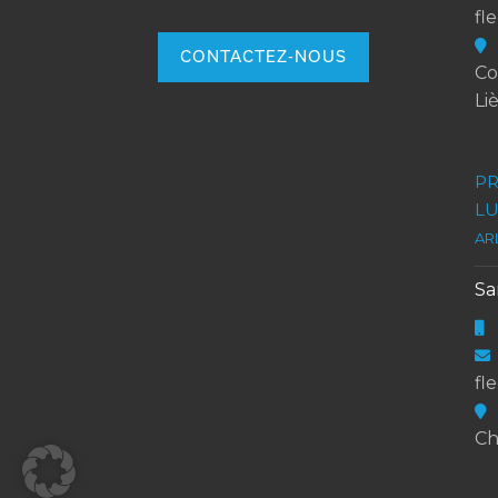
fl
CONTACTEZ-NOUS
Co
Li
PR
L
AR
S
fl
Ch