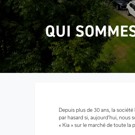
QUI SOMMES
Depuis plus de 30 ans, la société 
par hasard si, aujourd’hui, nous
« Kia » sur le marché de toute la 