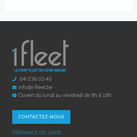
PIED
DE
PAGE
04/236.03.45
info@i-fleet.be
Ouvert du lundi au vendredi de 9h à 18h
CONTACTEZ-NOUS
PROVINCE DE LIEGE