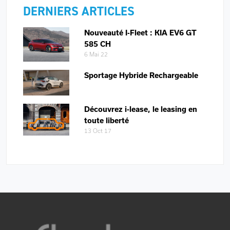
DERNIERS ARTICLES
Nouveauté I-Fleet : KIA EV6 GT
585 CH
6 Mai 22
Sportage Hybride Rechargeable
Découvrez i-lease, le leasing en
toute liberté
13 Oct 17
PIED