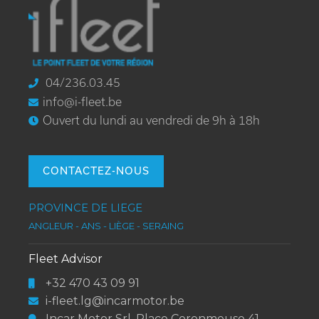
DE
PAGE
04/236.03.45
info@i-fleet.be
Ouvert du lundi au vendredi de 9h à 18h
CONTACTEZ-NOUS
PROVINCE DE LIEGE
ANGLEUR - ANS - LIÈGE - SERAING
Fleet Advisor
+32 470 43 09 91
i-fleet.lg@incarmotor.be
Incar Motor Srl, Place Coronmeuse 41 -