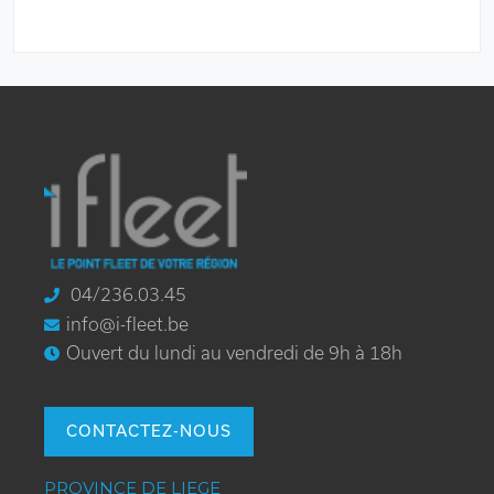
PIED
DE
PAGE
04/236.03.45
info@i-fleet.be
Ouvert du lundi au vendredi de 9h à 18h
CONTACTEZ-NOUS
PROVINCE DE LIEGE